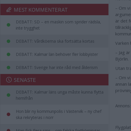
– Om vi
MEST KOMMENTERAT
argument
är det f
DEBATT: SD – en maskin som sprider rädsla,
tillräc
inte trygghet
kommuns
DEBATT: Vårdköerna ska fortsätta kortas
Varken 
– Jag är
DEBATT: Kalmar län behöver fler lobbyister
Björlin.
DEBATT: Sverige har inte råd med ålderism
Utan tra
– Om vi 
SENASTE
annan la
prövning
DEBATT: Kalmar läns unga måste kunna flytta
hemifrån
Annons:
Hon blir ny kommunpolis i Västervik – ny chef
ska rekryteras i norr
Flygplat
Man fick flera sms – om falska fortkörningar