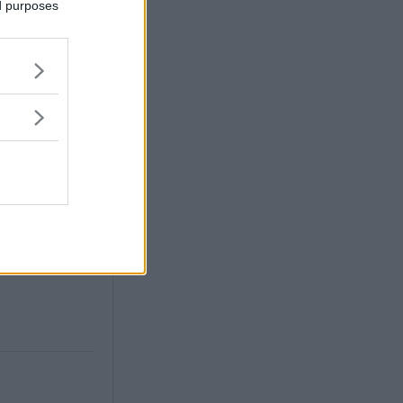
ed purposes
a har inte
r hela 90
gensvastervik.se