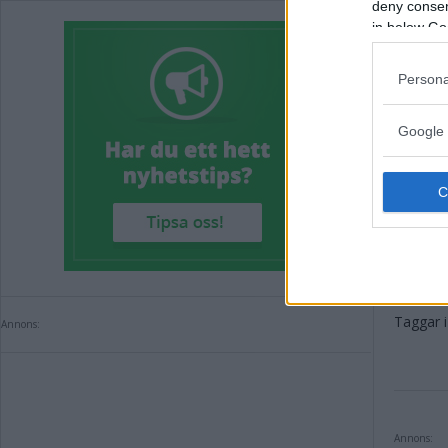
deny consent
Kommune
in below Go
kunnat 
hektar.
Persona
Annons:
Google 
Annons:
Taggar i 
Annons:
Annons: