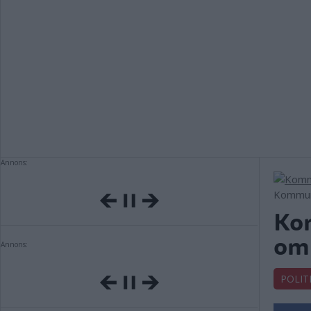
Annons:
Kommune
Ko
om 
Annons:
POLIT