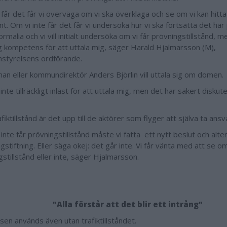
 får det får vi överväga om vi ska överklaga och se om vi kan hitt
. Om vi inte får det får vi undersöka hur vi ska fortsätta det här
ormalia och vi vill initialt undersöka om vi får prövningstillstånd, m
klig kompetens för att uttala mig, säger Harald Hjalmarsson (M),
tyrelsens ordförande.
han eller kommundirektör Anders Björlin vill uttala sig om domen.
 inte tillräckligt inläst för att uttala mig, men det har säkert disku
fiktillstånd är det upp till de aktörer som flyger att själva ta ansva
inte får prövningstillstånd måste vi fatta ett nytt beslut och alte
gstiftning. Eller säga okej: det går inte. Vi får vänta med att se om
stillstånd eller inte, säger Hjalmarsson.
"Alla förstår att det blir ett intrång"
sen används även utan trafiktillståndet.