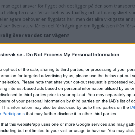
r man eget ansvar för flyget och det ligger på den som transport
a helikopterresor. Vi ser behov av taxiflyg och att näringslivet s
eller ägare behöver en flygplats här, men det allra viktigaste är 
i ser även att vi får en del förfrågningar om flygplatsen från förs
orolig över var det tar vägen?
atar väldigt mycket om våra kommunikationer. När vi pratar med f
munikationerna som är vår största konkurrensnackdel. Sedan har 
tervik.se -
Do Not Process My Personal Information
ningsavdelning här och det händer ibland att man har akut behov a
sportera dem till Linköping om det inte är tillräckligt bra väder o
to opt-out of the sale, sharing to third parties, or processing of your per
 dramatiska konsekvenser. Det vore ingen tvekan att det vore en f
formation for targeted advertising by us, please use the below opt-out s
ik om vi kunde lösa det här, men går det inte så är det ju så. Det 
r selection. Please note that after your opt-out request is processed y
n utnyttja befintlig infrastruktur som kan fungera, men samtidigt m
eing interest-based ads based on personal information utilized by us or
 med grannar och den dialogen. Har vi inte gjort det så måste vi g
disclosed to third parties prior to your opt-out. You may separately opt-
att det blir ett intrång.
losure of your personal information by third parties on the IAB’s list of
Debatterar om stor yta
. This information may also be disclosed by us to third parties on the
IA
Participants
that may further disclose it to other third parties.
ga år sedan förlängdes landningsbanan från 800 till cirka 1 200 
r kronor. Men för att få trafiktillstånd krävs det att kommunen ka
 that this website/app uses one or more Google services and may gath
a runt landningsbanan och att träden inte växer sig för höga.
including but not limited to your visit or usage behaviour. You may click 