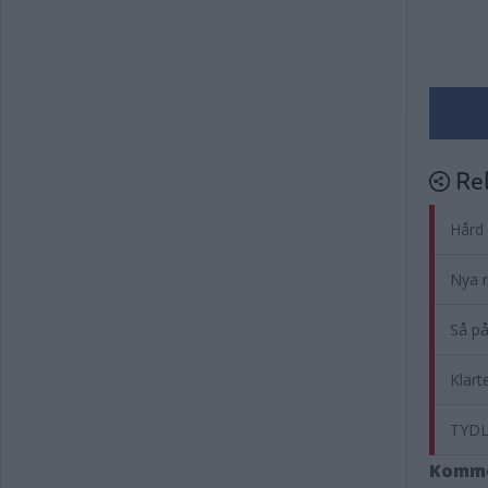
Rel
Hård 
Nya r
Så på
Klart
TYDL
Komm