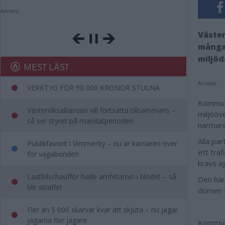
Annons:
Väster
många
miljö
MEST LÄST
Annons:
VERKTYG FÖR 90 000 KRONOR STULNA
Kommuns
Västerviksalliansen vill fortsätta tillsammans –
miljööv
så ser styret på mandatperioden
närmare
Alla par
Publikfavorit i Vimmerby – nu är karriären över
ett tra
för vagabonden
krävs ä
Lastbilschaufför hade amfetamin i blodet – så
Den här
blir straffet
domen f
Fler än 5 000 skarvar kvar att skjuta – nu jagar
jägarna fler jägare
Kommune