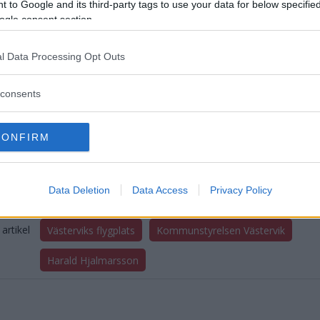
 to Google and its third-party tags to use your data for below specifi
n har velat ersätta fastighetsägarna som drabbas, men partern
ogle consent section.
komma överens. Ytan som kommunen vill ha kontroll över omfatta
l Data Processing Opt Outs
consents
Jakob Karlsson
jakob.karlsson@da
CONFIRM
073 501 41 26
Data Deletion
Data Access
Privacy Policy
artikel
Västerviks flygplats
Kommunstyrelsen Västervik
Harald Hjalmarsson