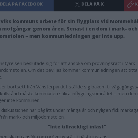
DELA PÅ FACEBOOK
DELA PÅ X
K
viks kommuns arbete för sin flygplats vid Mommehål
 motgångar genom åren. Senast i en dom i mark- och
domstolen – men kommunledningen ger inte upp.
tyrelsen beslutade sig för att ansöka om prövningsrätt i Mark-
erdomstolen. Om det beviljas kommer kommunledningen att titta
.
tier bortsett från Vänsterpartiet ställde sig bakom tillvägagångssä
fiktillstånd måste kommunen säkra inflygningsområdet – men de
ger inte kommunen.
 diskussionen har pågått under många år och nyligen fick markägar
rån mark- och miljödomstolen.
"Inte tillräckligt inläst"
n ska nu ansöka om prövningsrätt i nästa instans.