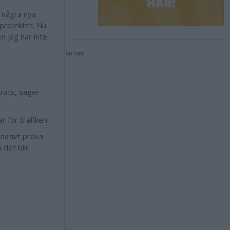
a några nya
 projektet. Nu
en jag har inte
Annons:
terats, säger
r för trafiken.
rnativt pröva
 det blir