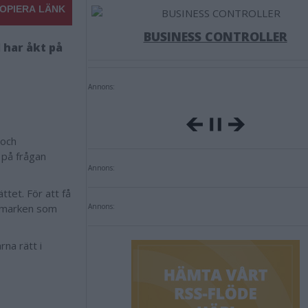
OPIERA LÄNK
BUSINESS CONTROLLER
 har åkt på
Annons:
 och
 på frågan
Annons:
ttet. För att få
n marken som
Annons:
na rätt i