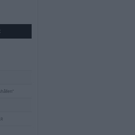
X
hållen”
ÅR