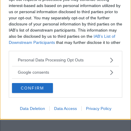
interest-based ads based on personal information utilized by
us or personal information disclosed to third parties prior to
your opt-out. You may separately opt-out of the further
disclosure of your personal information by third parties on the
IAB’s list of downstream participants. This information may
also be disclosed by us to third parties on the
IAB’s List of
Downstream Participants
that may further disclose it to other
third parties.
Please note that this website/app uses one or more Google
Personal Data Processing Opt Outs
services and may gather and store information including but
not limited to your visit or usage behaviour. You may click to
Google consents
grant or deny consent to Google and its third-party tags to
use your data for below specified purposes in below Google
CONFIRM
consent section.
Data Deletion
Data Access
Privacy Policy