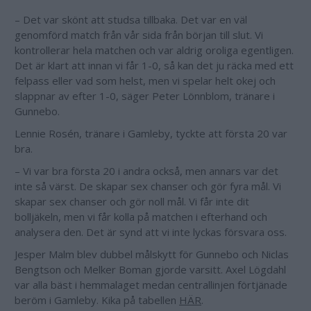
– Det var skönt att studsa tillbaka. Det var en väl
genomförd match från vår sida från början till slut. Vi
kontrollerar hela matchen och var aldrig oroliga egentligen.
Det är klart att innan vi får 1-0, så kan det ju räcka med ett
felpass eller vad som helst, men vi spelar helt okej och
slappnar av efter 1-0, säger Peter Lönnblom, tränare i
Gunnebo.
Lennie Rosén, tränare i Gamleby, tyckte att första 20 var
bra.
– Vi var bra första 20 i andra också, men annars var det
inte så värst. De skapar sex chanser och gör fyra mål. Vi
skapar sex chanser och gör noll mål. Vi får inte dit
bolljäkeln, men vi får kolla på matchen i efterhand och
analysera den. Det är synd att vi inte lyckas försvara oss.
Jesper Malm blev dubbel målskytt för Gunnebo och Niclas
Bengtson och Melker Boman gjorde varsitt. Axel Lögdahl
var alla bäst i hemmalaget medan centrallinjen förtjänade
beröm i Gamleby. Kika på tabellen
HÄR
.