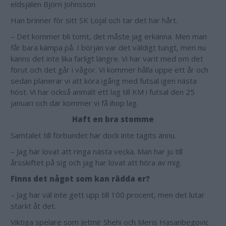
eldsjälen Björn Johnsson.
Han brinner för sitt SK Lojal och tar det här hårt.
– Det kommer bli tomt, det måste jag erkänna. Men man
får bara kämpa på. I början var det väldigt tungt, men nu
känns det inte lika farligt längre. Vi har varit med om det
förut och det går i vågor. Vi kommer hålla uppe ett år och
sedan planerar vi att köra igång med futsal igen nästa
höst. Vi har också anmält ett lag till KM i futsal den 25
januari och där kommer vi få ihop lag.
Haft en bra stomme
Samtalet till förbundet har dock inte tagits ännu.
– Jag har lovat att ringa nästa vecka. Man har ju till
årsskiftet på sig och jag har lovat att höra av mig.
Finns det något som kan rädda er?
– Jag har väl inte gett upp till 100 procent, men det lutar
starkt åt det.
Viktiga spelare som Jetmir Shehi och Meris Hasanbegovic