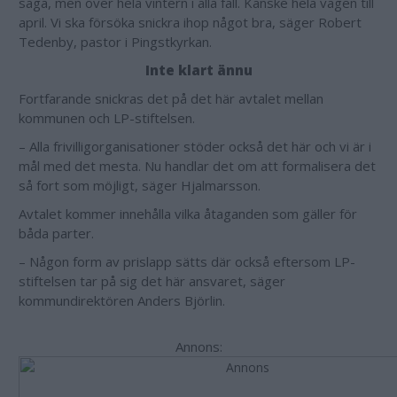
säga, men över hela vintern i alla fall. Kanske hela vägen till
april. Vi ska försöka snickra ihop något bra, säger Robert
Tedenby, pastor i Pingstkyrkan.
Inte klart ännu
Fortfarande snickras det på det här avtalet mellan
kommunen och LP-stiftelsen.
– Alla frivilligorganisationer stöder också det här och vi är i
mål med det mesta. Nu handlar det om att formalisera det
så fort som möjligt, säger Hjalmarsson.
Avtalet kommer innehålla vilka åtaganden som gäller för
båda parter.
– Någon form av prislapp sätts där också eftersom LP-
stiftelsen tar på sig det här ansvaret, säger
kommundirektören Anders Björlin.
Annons: