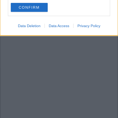
use your data for below specified purposes in below Google
CONFIRM
consent section.
Data Deletion
Data Access
Privacy Policy