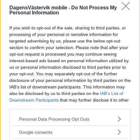
DagensVästervik mobile -
Do Not Process My
Personal Information
If you wish to opt-out of the sale, sharing to third parties, or
processing of your personal or sensitive information for
targeted advertising by us, please use the below opt-out
section to confirm your selection. Please note that after your
opt-out request is processed you may continue seeing
interest-based ads based on personal information utilized by
us or personal information disclosed to third parties prior to
your opt-out. You may separately opt-out of the further
disclosure of your personal information by third parties on the
IAB’s list of downstream participants. This information may
also be disclosed by us to third parties on the
IAB’s List of
Downstream Participants
that may further disclose it to other
third parties.
Please note that this website/app uses one or more Google
Personal Data Processing Opt Outs
services and may gather and store information including but
not limited to your visit or usage behaviour. You may click to
Google consents
grant or deny consent to Google and its third-party tags to